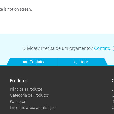
Papel
e is not on screen.
Materiais de Construção
Bens Duráveis
Dúvidas? Precisa de um orçamento?
Contato
.
Contato
Ligar
Produtos
O
Principais Produtos
D
Categoria de Produtos
G
Por Setor
B
Encontre a sua atualização
O