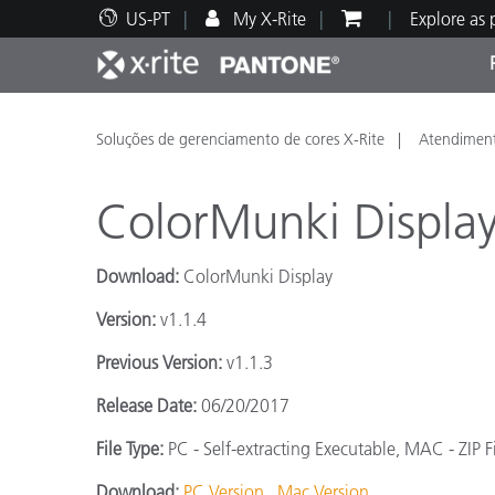
US-PT
My X-Rite
Explore as
Principais produtos
Impressão e Embalagem
Suporte Técnico
Recursos Educacionais
Categ
Tinta
Servi
Form
Soluções de gerenciamento de cores X-Rite
Atendiment
ColorMunki Display
Download:
ColorMunki Display
Brand
Version:
v1.1.4
Automotiva
Têxtil
Previous Version:
v1.1.3
Release Date:
06/20/2017
File Type:
PC - Self-extracting Executable, MAC - ZIP F
Manuf
Download:
PC Version
Mac Version