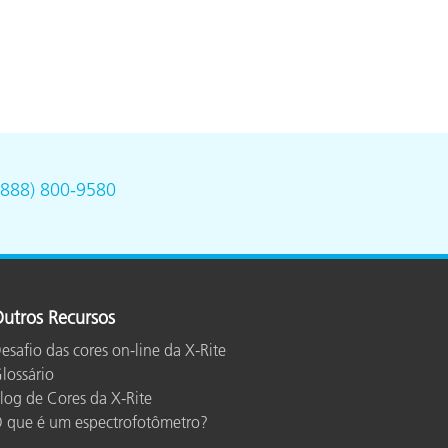
(888) 800-9580
utros Recursos
esafio das cores on-line da X-Rite
lossário
log de Cores da X-Rite
 que é um espectrofotômetro?