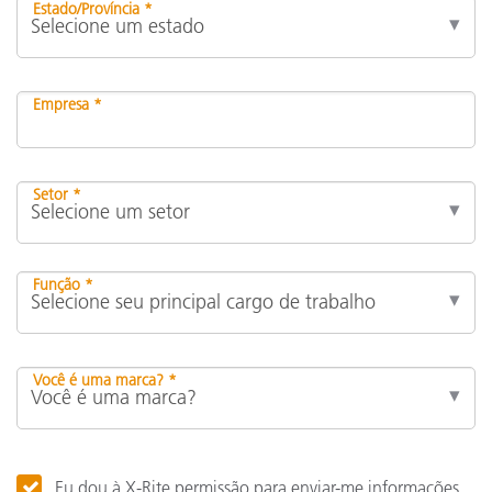
Estado/Província *
Empresa *
Setor *
Função *
Você é uma marca? *
Eu dou à X-Rite permissão para enviar-me informações