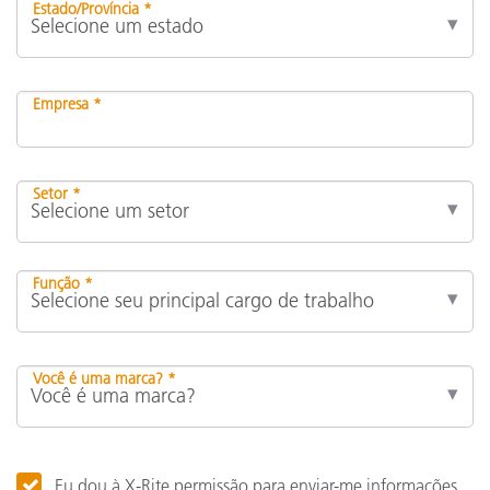
Estado/Província *
Empresa *
Setor *
Função *
Você é uma marca? *
Eu dou à X-Rite permissão para enviar-me informações