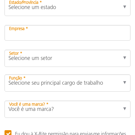
Estado/Província *
Empresa *
Setor *
Função *
Você é uma marca? *
Eu dou à X-Rite permissão para enviar-me informações