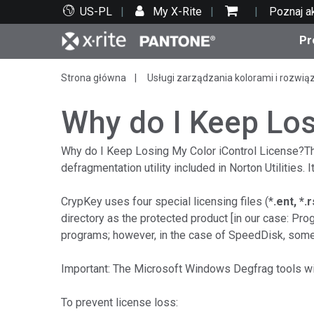
US-PL
My X-Rite
Poznaj a
Pr
Strona główna
Usługi zarządzania kolorami i rozwią
Top produkty
Druk i opakowania
Wsparcie techniczne
Zasoby edukacyjne
Kate
Farby
Serwi
Szko
Why do I Keep Los
Why do I Keep Losing My Color iControl License?Thi
defragmentation utility included in Norton Utilities.
Bran
CrypKey uses four special licensing files (*
.ent, *.
Tekst
directory as the protected product [in our case: 
Motoryzacja
programs; however, in the case of SpeedDisk, somet
Important: The Microsoft Windows Degfrag tools will
Cosm
To prevent license loss: