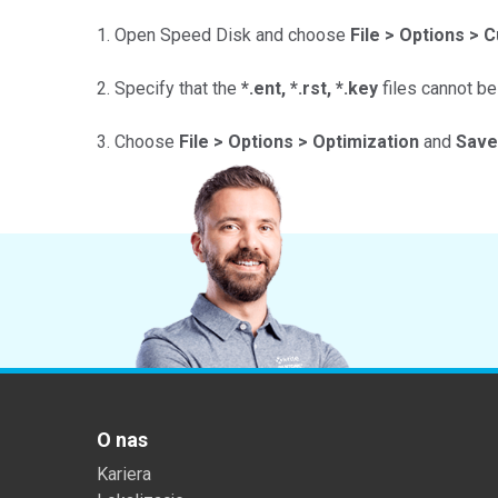
Tworzywa sztuczne
1. Open Speed Disk and choose
File > Options > 
2. Specify that the
*.ent, *.rst, *.key
files cannot b
3. Choose
File > Options > Optimization
and
Save
O nas
Kariera