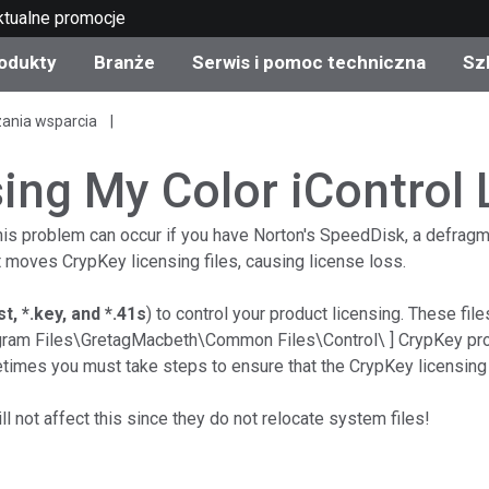
ktualne promocje
odukty
Branże
Serwis i pomoc techniczna
Sz
zania wsparcia
gorie produktów
 i powłoki
s i utrzymanie
lenie
Produkty wycofane z
OEM Display & Printer
Skontaktuj się z naszym
Konsultacje i audyty
produkcji - sprawdź
Manufacturers
specjalistami
ing My Color iControl 
aktualizacje
Aktualne promocje
s problem can occur if you have Norton's SpeedDisk, a defragmen
Produkty konsumencki
 It moves CrypKey licensing files, causing license loss.
Najpopularniejsze pliki 
Sklep internetowy
pobrania
d Experience Center
rst, *.key, and *.41s
) to control your product licensing. These fi
ylia
Inne zasoby
Program Files\GretagMacbeth\Common Files\Control\ ] CrypKey pr
imes you must take steps to ensure that the CrypKey licensing f
Food Color Measureme
Nauki przyrodnicze
 not affect this since they do not relocate system files!
Elektronika użytkowa
etic Manufacturers