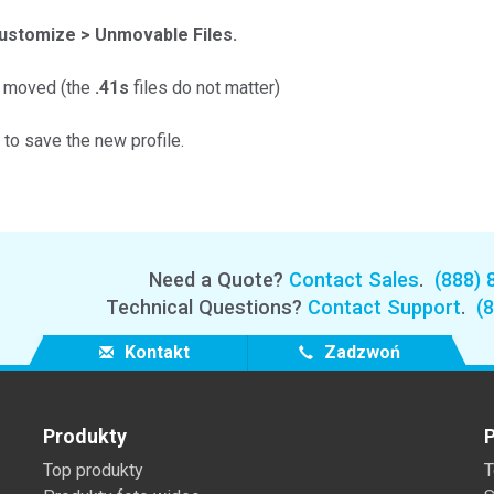
Branża papiernicza
Customize > Unmovable Files.
Materiały budowlane
e moved (the
.41s
files do not matter)
Dobra trwałe
to save the new profile.
Need a Quote?
Contact Sales
.
(888) 
Technical Questions?
Contact Support
.
(
Kontakt
Zadzwoń
Produkty
P
Top produkty
T