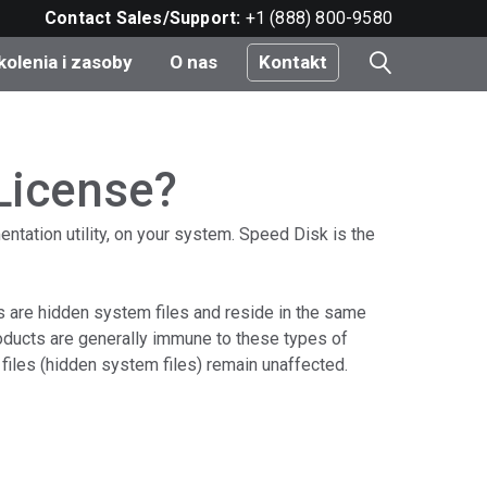
Contact Sales/Support:
+1 (888) 800-9580
kolenia i zasoby
O nas
Kontakt
i
License?
tation utility, on your system. Speed Disk is the
e
do
les are hidden system files and reside in the same
oducts are generally immune to these types of
iles (hidden system files) remain unaffected.
nt