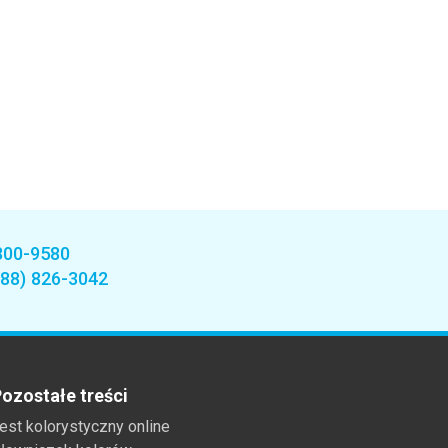
800-9580
888) 826-3042
ozostałe treści
est kolorystyczny online