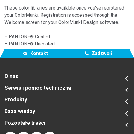
These color libraries are available once you've registered
your ColorMunki. Registration is accessed through the
Welcome screen for your ColorMunki Design software.
– PANTONE® Coated
– PANTONE® Uncoated
– PANTONE® Matte
Kontakt
Zadzwoń
O nas
Serwis i pomoc techniczna
Produkty
Baza wiedzy
Pozostałe treści