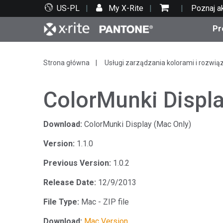
US-PL
My X-Rite
Poznaj a
Pr
Top produkty
Druk i opakowania
Wsparcie techniczne
Zasoby edukacyjne
Kate
Farby
Serwi
Szko
Strona główna
Usługi zarządzania kolorami i rozwią
ColorMunki Displa
Download:
ColorMunki Display (Mac Only)
Bran
Version:
1.1.0
Tekst
Motoryzacja
Previous Version:
1.0.2
Release Date:
12/9/2013
File Type:
Mac - ZIP file
Cosm
Download:
Mac Version