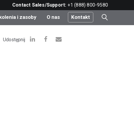
Contact Sales/Support:
+1 (888) 800-9580
kolenia i zasoby
O nas
Kontakt
i
Udostępnij
e
do
nt