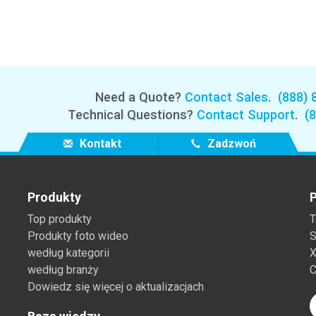
Branża papiernicza
Materiały budowlane
Dobra trwałe
Need a Quote?
Contact Sales
.
(888) 
Technical Questions?
Contact Support
.
(
Kontakt
Zadzwoń
Produkty
P
Top produkty
T
Produkty foto wideo
S
według kategorii
X
według branży
C
Dowiedz się więcej o aktualizacjach