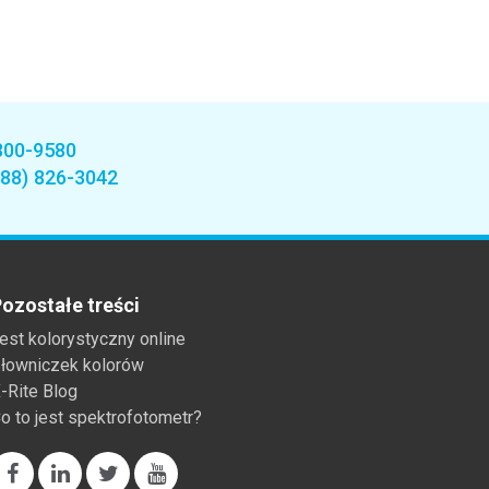
800-9580
888) 826-3042
ozostałe treści
est kolorystyczny online
łowniczek kolorów
-Rite Blog
o to jest spektrofotometr?