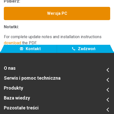
Pobierz:
Wersja PC
Notatki:
For complete update notes and installation instructions
download
the PDF.
Kontakt
Zadzwoń
O nas
Serwis i pomoc techniczna
Produkty
Baza wiedzy
Pozostałe treści