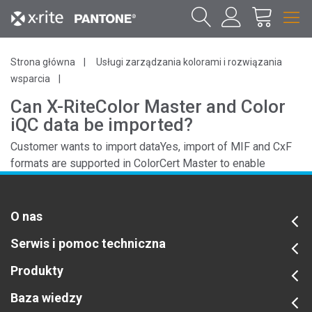
Strona główna
Usługi zarządzania kolorami i rozwiązania
wsparcia
Can X-RiteColor Master and Color
iQC data be imported?
Customer wants to import dataYes, import of MIF and CxF
formats are supported in ColorCert Master to enable
creation of jobs based on legacy color data.
O nas
Serwis i pomoc techniczna
Produkty
Baza wiedzy