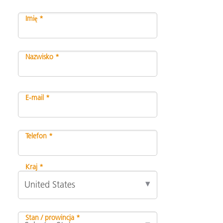
Imię *
Nazwisko *
E-mail *
Telefon *
Kraj *
Stan / prowincja *