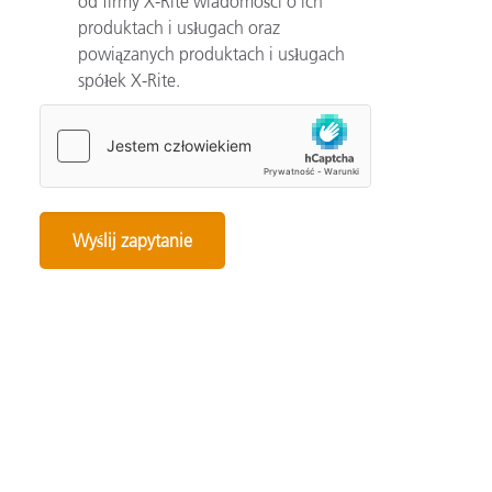
od firmy X-Rite wiadomości o ich
produktach i usługach oraz
powiązanych produktach i usługach
spółek X-Rite.
Categories
Automotive
Color Basics
Color Innovation
Consumer Packaged Goods
Design
Device How-To