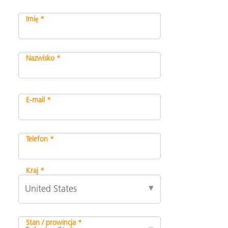
Imię *
Nazwisko *
E-mail *
Telefon *
Kraj *
Stan / prowincja *