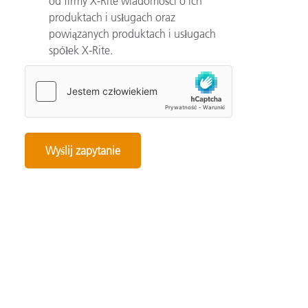
od firmy X-Rite wiadomości o ich
produktach i usługach oraz
powiązanych produktach i usługach
spółek X-Rite.
Categories
Automotive
Color Basics
Color Innovation
Consumer Packaged Goods
Design
Device How-To