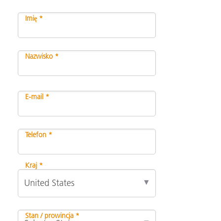
Imię *
Nazwisko *
E-mail *
Telefon *
Kraj *
Stan / prowincja *