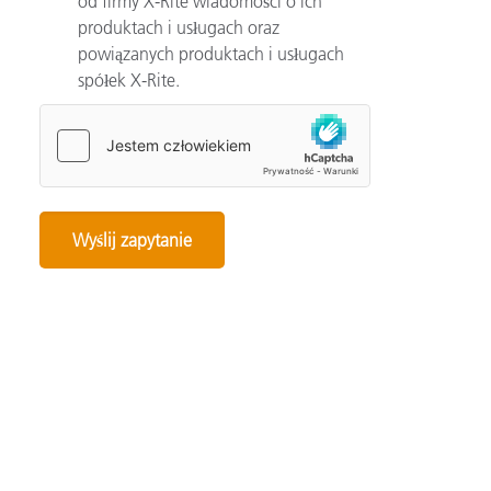
od firmy X-Rite wiadomości o ich
produktach i usługach oraz
powiązanych produktach i usługach
spółek X-Rite.
Categories
Automotive
Color Basics
Color Innovation
Consumer Packaged Goods
Design
Device How-To