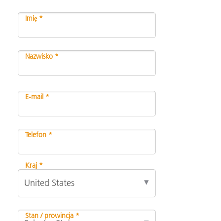
Imię *
Nazwisko *
E-mail *
Telefon *
Kraj *
Stan / prowincja *