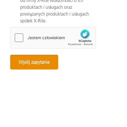
od firmy X-Rite wiadomości o ich
produktach i usługach oraz
powiązanych produktach i usługach
spółek X-Rite.
Categories
Automotive
Color Basics
Color Innovation
Consumer Packaged Goods
Design
Device How-To