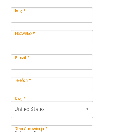
Imię *
Nazwisko *
E-mail *
Telefon *
Kraj *
Stan / prowincja *