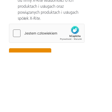
od firmy X-Rite wiadomości o ich
produktach i usługach oraz
powiązanych produktach i usługach
spółek X-Rite.
Categories
Automotive
Color Basics
Color Innovation
Consumer Packaged Goods
Design
Device How-To