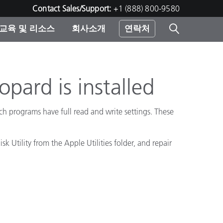
Contact Sales/Support:
+1 (888) 800-9580
교육 및 리소스
회사소개
연락처
린터
pard is installed
 programs have full read and write settings. These
Utility from the Apple Utilities folder, and repair