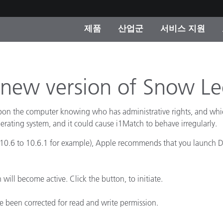
제품
산업군
서비스 지원
 카테고리
 및 코팅
스 및 유지보수
제품을 찾을 수 없나요?
OEM 디스플레이 및 프
X-Rite 코리아 연락
컨설팅 및 감사
제조사
new version of Snow Leo
진행중인 프로모션
온라인 스토어
n the computer knowing who has administrative rights, and which
소비재
erating system, and it could cause i1Match to behave irregularly.
인기 다운로드
 Experience Center
0.6 to 10.6.1 for example), Apple recommends that you launch Disk 
타일
기타 리소스
.
식품 컬러 측정
 will become active. Click the button, to initiate.
생명과학
e been corrected for read and write permission.
소비자 가전제품
품 제조사