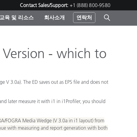
Contact Sales/Support:
+1 (888) 800-9580
교육 및 리소스
회사소개
연락처
린터
ersion - which to
 V 3.0a). The ED saves out as EPS file and does not
 later measure it with i1 in i1Profiler, you should
GRA/FOGRA Media Wedge (V 3.0a in i1 layout) from
tinue with measuring and report generation with both