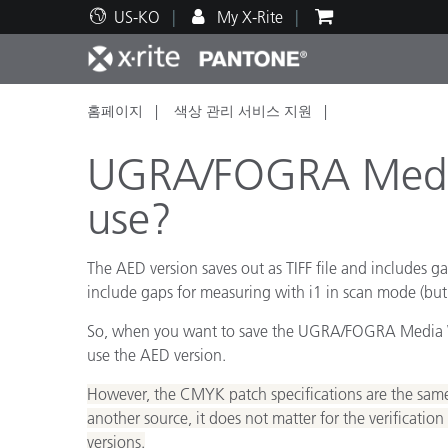
US-KO
My X-Rite
홈페이지
색상 관리 서비스 지원
주요 제품
인쇄 및 패키징
기술 지원
교육 리소스
제품
페인트
서비
교육
UGRA/FOGRA Media
use?
The AED version saves out as TIFF file and includes
Brand
include gaps for measuring with i1 in scan mode (bu
자동차
텍스
So, when you want to save the UGRA/FOGRA Media Wedge
use the AED version.
However, the CMYK patch specifications are the sam
another source, it does not matter for the verificat
화장
versions.