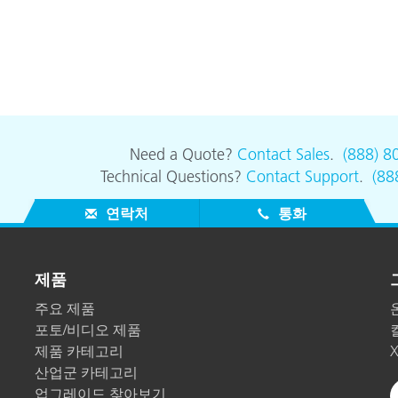
종이/페이퍼
건축 자재
내구재
Need a Quote?
Contact Sales
.
(888) 8
Technical Questions?
Contact Support
.
(88
연락처
통화
제품
주요 제품
포토/비디오 제품
제품 카테고리
산업군 카테고리
업그레이드 찾아보기