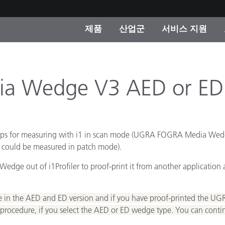
제품
산업군
서비스 지원
 카테고리
 및 코팅
스 및 유지보수
제품을 찾을 수 없나요?
OEM 디스플레이 및 프
X-Rite 코리아 연락
컨설팅 및 감사
제조사
 Wedge V3 AED or ED V
진행중인 프로모션
온라인 스토어
소비재
인기 다운로드
 gaps for measuring with i1 in scan mode (UGRA FOGRA Media Wedge
 Experience Center
t could be measured in patch mode).
타일
기타 리소스
 out of i1Profiler to proof-print it from another application and
식품 컬러 측정
생명과학
e in the AED and ED version and if you have proof-printed the U
ion procedure, if you select the AED or ED wedge type. You can con
소비자 가전제품
품 제조사