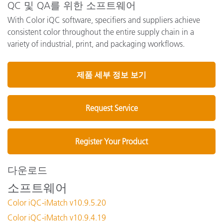
QC 및 QA를 위한 소프트웨어
With Color iQC software, specifiers and suppliers achieve
consistent color throughout the entire supply chain in a
variety of industrial, print, and packaging workflows.
제품 세부 정보 보기
Request Service
Register Your Product
다운로드
소프트웨어
Color iQC-iMatch v10.9.5.20
Color iQC-iMatch v10.9.4.19