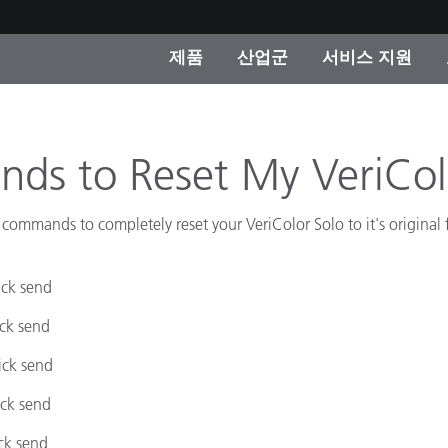
제품
산업군
서비스 지원
 카테고리
 및 코팅
스 및 유지보수
제품을 찾을 수 없나요?
OEM 디스플레이 및 프
X-Rite 코리아 연락
컨설팅 및 감사
제조사
ds to Reset My VeriCol
진행중인 프로모션
온라인 스토어
 commands to completely reset your VeriColor Solo to it's original 
소비재
인기 다운로드
 Experience Center
ick send
타일
기타 리소스
ick send
식품 컬러 측정
ick send
생명과학
ick send
소비자 가전제품
품 제조사
ick send