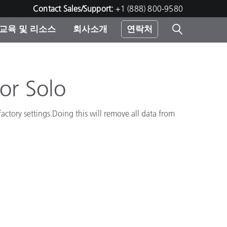
Contact Sales/Support:
+1 (888) 800-9580
교육 및 리소스
회사소개
연락처
린터
or Solo
factory settings.Doing this will remove all data from