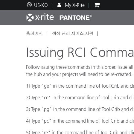
US-KO
My X-Rite
홈페이지
색상 관리 서비스 지원
주요 제품
인쇄 및 패키징
기술 지원
교육 리소스
제품
페인트
서비
교육
Issuing RCI Comman
Follow issuing these commands in this order. Issue all
the hub and your projects will need to be re-created.
Brand
1) Type "ge" in the command line of Tool Crib and cl
자동차
텍스
2) Type "ce" in the command line of Tool Crib and cl
3) Type "pg" in the command line of Tool Crib and cl
4) Type "pc" in the command line of Tool Crib and cl
화장
5) Type "re" in the command line of Tool Crib and cl