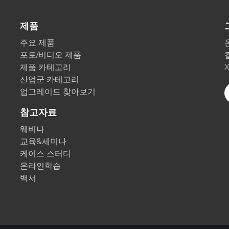
종이/페이퍼
제품
건축 자재
주요 제품
내구재
포토/비디오 제품
제품 카테고리
산업군 카테고리
업그레이드 찾아보기
참고자료
웨비나
교육&세미나
케이스 스터디
온라인학습
백서