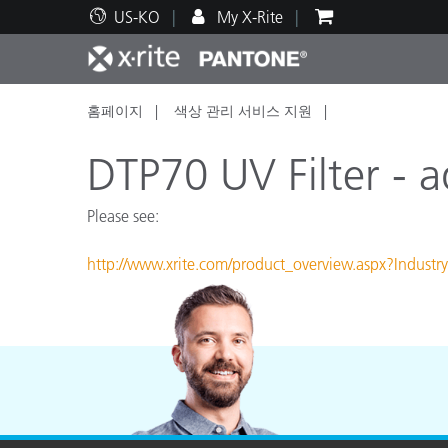
US-KO
My X-Rite
홈페이지
색상 관리 서비스 지원
주요 제품
인쇄 및 패키징
기술 지원
교육 리소스
제품
페인트
서비
교육
DTP70 UV Filter - 
Please see:
http://www.xrite.com/product_overview.aspx?Ind
Brand
자동차
텍스
화장