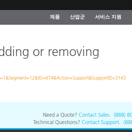
제품
산업군
서비스 지원
 카테고리
 및 코팅
스 및 유지보수
제품을 찾을 수 없나요?
OEM 디스플레이 및 프
X-Rite 코리아 연락
컨설팅 및 감사
제조사
adding or removing
진행중인 프로모션
온라인 스토어
소비재
ustry=1&Segment=12&ID=674&Action=Support&SupportID=3143
인기 다운로드
 Experience Center
타일
기타 리소스
식품 컬러 측정
생명과학
Need a Quote?
Contact Sales
.
(888) 8
Technical Questions?
Contact Support
.
(88
소비자 가전제품
품 제조사