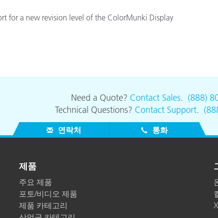
종이/페이퍼
t for a new revision level of the ColorMunki Display
건축 자재
내구재
Need a Quote?
Contact Sales
.
(888) 8
Technical Questions?
Contact Support
.
(88
연락처
통화
제품
주요 제품
포토/비디오 제품
제품 카테고리
산업군 카테고리