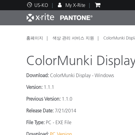
US-KO
My X-Rite
주요 제품
인쇄 및 패키징
기술 지원
교육 리소스
제품
페인트
서비
교육
홈페이지
색상 관리 서비스 지원
ColorMunki Displa
ColorMunki Display 
Download:
ColorMunki Display - Windows
Brand
Version:
1.1.1
자동차
텍스
Previous Version:
1.1.0
Release Date:
7/21/2014
File Type:
PC - EXE File
화장
Download:
PC Version