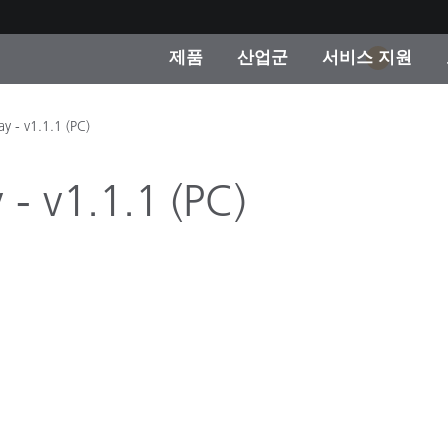
제품
산업군
서비스 지원
1
 카테고리
 및 코팅
스 및 유지보수
제품을 찾을 수 없나요?
OEM 디스플레이 및 프
X-Rite 코리아 연락
컨설팅 및 감사
y - v1.1.1 (PC)
제조사
진행중인 프로모션
- v1.1.1 (PC)
온라인 스토어
소비재
인기 다운로드
 Experience Center
타일
기타 리소스
식품 컬러 측정
생명과학
소비자 가전제품
품 제조사