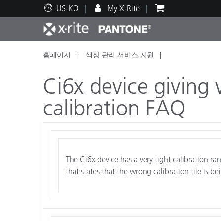
US-KO
My X-Rite
홈페이지
색상 관리 서비스 지원
주요 제품
인쇄 및 패키징
기술 지원
교육 리소스
제품
페인트
서비
교육
Ci6x device giving 
calibration FAQ
Brand
자동차
텍스
The Ci6x device has a very tight calibration ra
that states that the wrong calibration tile is b
화장