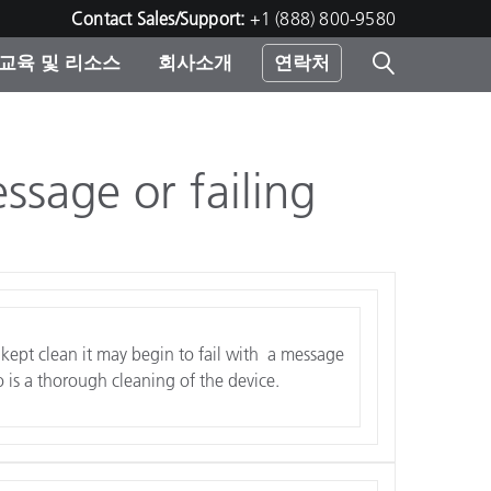
Contact Sales/Support:
+1 (888) 800-9580
교육 및 리소스
회사소개
연락처
린터
ssage or failing
t kept clean it may begin to fail with a message
do is a thorough cleaning of the device.