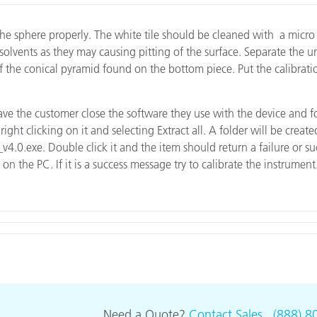
종이/페이퍼
e sphere properly. The white tile should be cleaned with a micro f
건축 자재
solvents as they may causing pitting of the surface. Separate the un
ff the conical pyramid found on the bottom piece. Put the calibrat
내구재
an have the customer close the software they use with the device an
 by right clicking on it and selecting Extract all. A folder will be 
v4.0.exe. Double click it and the item should return a failure or succ
n the PC. If it is a success message try to calibrate the instrument. If
Need a Quote?
Contact Sales
.
(888) 8