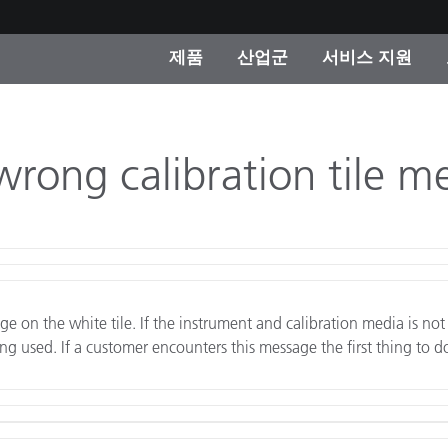
제품
산업군
서비스 지원
 카테고리
 및 코팅
스 및 유지보수
제품을 찾을 수 없나요?
OEM 디스플레이 및 프
X-Rite 코리아 연락
컨설팅 및 감사
제조사
wrong calibration tile me
진행중인 프로모션
온라인 스토어
소비재
인기 다운로드
 Experience Center
타일
기타 리소스
nge on the white tile. If the instrument and calibration media is no
식품 컬러 측정
eing used. If a customer encounters this message the first thing to 
생명과학
소비자 가전제품
품 제조사