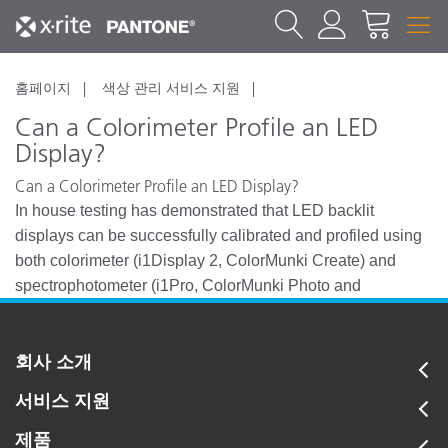
홈페이지
색상 관리 서비스 지원
Can a Colorimeter Profile an LED
Display?
Can a Colorimeter Profile an LED Display?
In house testing has demonstrated that LED backlit
displays can be successfully calibrated and profiled using
both colorimeter (i1Display 2, ColorMunki Create) and
spectrophotometer (i1Pro, ColorMunki Photo and
ColorMunki Design) instruments.
회사 소개
서비스 지원
제품