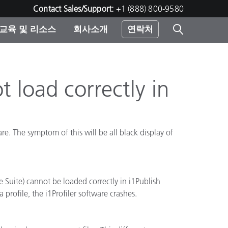
Contact Sales/Support:
+1 (888) 800-9580
교육 및 리소스
회사소개
연락처
린터
 load correctly in
e. The symptom of this will be all black display of
uite) cannot be loaded correctly in i1Publish
profile, the i1Profiler software crashes.