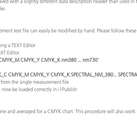
ed with a slightly different data description header than used in t
종이/페이퍼
er.
건축 자재
ment text file can easily be modified by hand. Please follow these 
내구재
sing a TEXT Editor
XT Editor
CMYK_M CMYK_Y CMYK_K nm380 ... nm730'
K_C CMYK_M CMYK_Y CMYK_K SPECTRAL_NM_380... SPECTRA
 from the single measurement file
l now be loaded correctly in i1Publish
ne and averaged for a CMYK chart. This procedure will also work