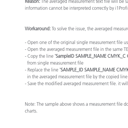
플라스틱
Reason:
The averaged measurement text file will be sav
information cannot be interpreted correctly by i1Profil
Workaround:
To solve the issue, the averaged measure
- Open one of the original single measurement file u
- Open the averaged measurement file in the same TE
- Copy the line
'SampleID SAMPLE_NAME CMYK_C 
from single measurement file
- Replace the line
'SAMPLE_ID SAMPLE_NAME CMY
in the averaged measurement file by the copied line
- Save the modified averaged measurement file. it wil
Note: The sample above shows a measurement file do
charts.