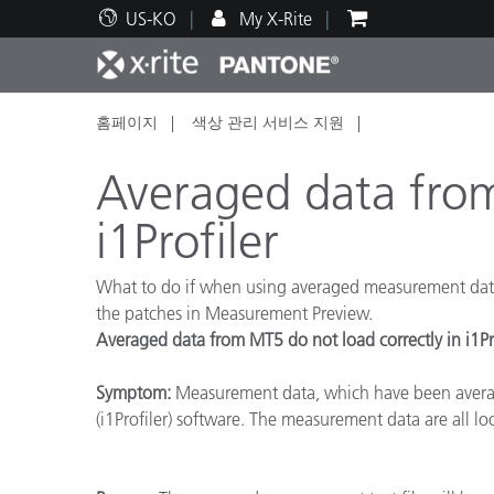
US-KO
My X-Rite
홈페이지
색상 관리 서비스 지원
주요 제품
인쇄 및 패키징
기술 지원
교육 리소스
제품
페인트
서비
교육
Averaged data from
i1Profiler
What to do if when using averaged measurement data, o
Brand
the patches in Measurement Preview.
자동차
텍스
Averaged data from MT5 do not load correctly in i1Pr
Symptom:
Measurement data, which have been average
(i1Profiler) software. The measurement data are all lo
화장