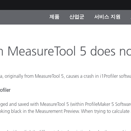
제품
산업군
서비스 지원
 카테고리
 및 코팅
스 및 유지보수
제품을 찾을 수 없나요?
OEM 디스플레이 및 프
X-Rite 코리아 연락
컨설팅 및 감사
제조사
 MeasureTool 5 does not
진행중인 프로모션
온라인 스토어
소비재
riginally from MeasureTool 5, causes a crash in i1Profiler softwar
인기 다운로드
 Experience Center
타일
ofiler
기타 리소스
식품 컬러 측정
d and saved with MeasureTool 5 (within ProfileMaker 5 Software S
생명과학
oking black in the Measurement Preview. When trying to calculate a 
소비자 가전제품
품 제조사