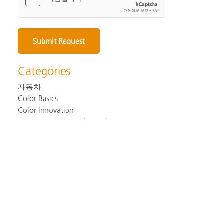
Categories
자동차
Color Basics
Color Innovation
Consumer Packaged Goods
Design
Device How-To
Our Favorite Blogs
Paint and Coatings
Plastics
Print and Packaging
Remote Color Management
Technical Help