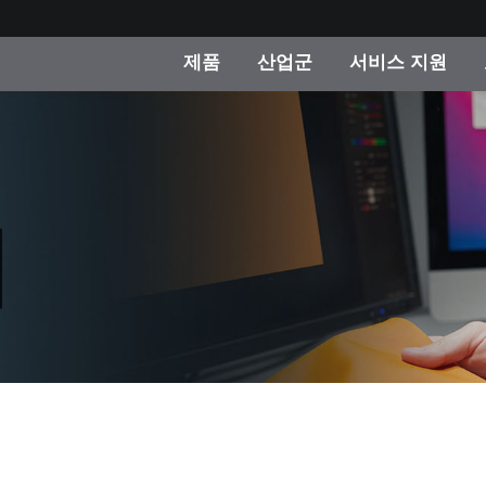
제품
산업군
서비스 지원
 카테고리
 및 코팅
스 및 유지보수
제품을 찾을 수 없나요?
OEM 디스플레이 및 프
X-Rite 코리아 연락
컨설팅 및 감사
제조사
진행중인 프로모션
온라인 스토어
소비재
인기 다운로드
 Experience Center
타일
기타 리소스
식품 컬러 측정
생명과학
소비자 가전제품
품 제조사