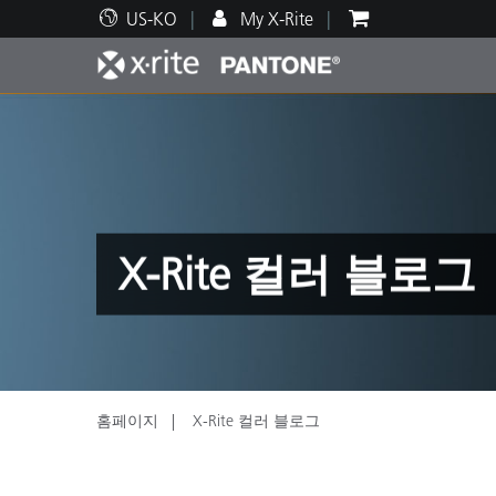
US-KO
My X-Rite
주요 제품
인쇄 및 패키징
기술 지원
교육 리소스
제품
페인트
서비
교육
X-Rite 컬러 블로그
Brand
자동차
텍스
홈페이지
X-Rite 컬러 블로그
화장