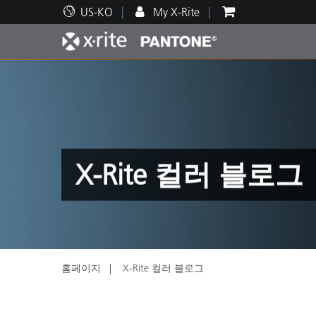
US-KO
My X-Rite
주요 제품
인쇄 및 패키징
기술 지원
교육 리소스
제품
페인트
서비
교육
X-Rite 컬러 블로그
Brand
자동차
텍스
홈페이지
X-Rite 컬러 블로그
화장