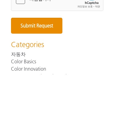
Categories
자동차
Color Basics
Color Innovation
Consumer Packaged Goods
Design
Device How-To
Our Favorite Blogs
Paint and Coatings
Plastics
Print and Packaging
Remote Color Management
Technical Help