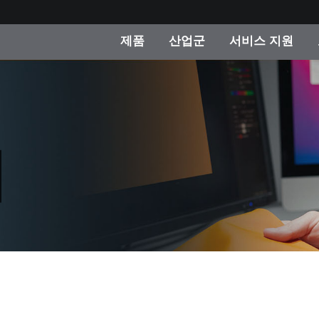
제품
산업군
서비스 지원
 카테고리
 및 코팅
스 및 유지보수
제품을 찾을 수 없나요?
OEM 디스플레이 및 프
X-Rite 코리아 연락
컨설팅 및 감사
제조사
진행중인 프로모션
온라인 스토어
소비재
인기 다운로드
 Experience Center
타일
기타 리소스
식품 컬러 측정
생명과학
소비자 가전제품
품 제조사