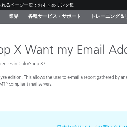
されるページ一覧：おすすめリンク集
業界
各種サービス・サポート
トレーニング＆
ゴリ別
・塗装
の流れ・サービス一覧
ーニング
生産終了製品：アップグ
ディスプレイメーカー＆
弊社へのお問い合わせ
X-Riteラーニングセンタ
ド製品を検索
ンターメーカー対象 OEM
p X Want my Email Add
リューション
キャンペーン
erences in ColorShop X?
機材貸出サービス（無料
製品リスト（旧製品も含
消費者向け製品パッケー
yze edition. This allows the user to e-mail a report gathered by ana
ンド体験センター
その他のリソース
SMTP compliant mail servers.
スタイル
食品の測色
ライフサイエンス
品メーカー
家庭電化製品