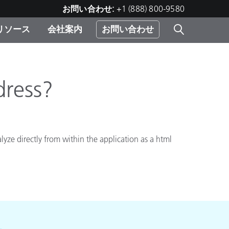
お問い合わせ:
+1 (888) 800-9580
リソース
会社案内
お問い合わせ
レー
プリ
ー
 ソ
ress?
）
む）
ジ
lyze directly from within the application as a html