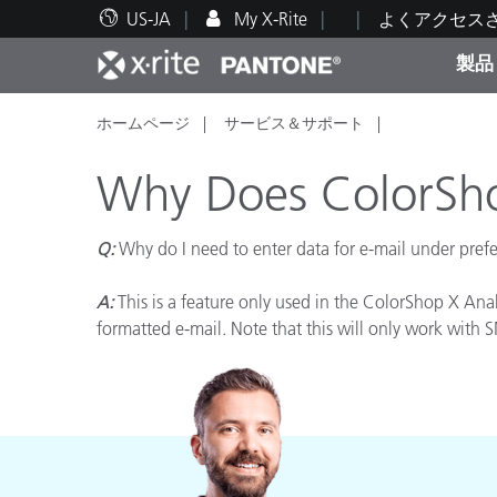
US-JA
My X-Rite
よくアクセス
製品
ホームページ
サービス＆サポート
人気製品ランキング
印刷＆パッケージ印刷
テクニカルサポート
教育関連資料
カテ
塗料
修理
トレ
Why Does ColorSho
Q:
Why do I need to enter data for e-mail under pref
A:
This is a feature only used in the ColorShop X Anal
ブラ
formatted e-mail. Note that this will only work with 
自動車
テキ
化粧