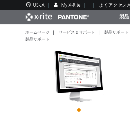
US-JA
My X-Rite
よくアクセス
製品
ホームページ
サービス＆サポート
製品サポート
人気製品ランキング
印刷＆パッケージ印刷
テクニカルサポート
教育関連資料
カテ
塗料
修理
トレ
製品サポート
ブラ
自動車
テキ
1
化粧