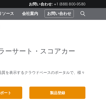
お問い合わせ:
+1 (888) 800-9580
リソース
会社案内
お問い合わせ
|
レー
プリ
ー
 ソ
erver（カラーサート・スコアカー
）
む）
ジ
品質を表示するクラウドベースのポータルで、様々
ポート
製品登録