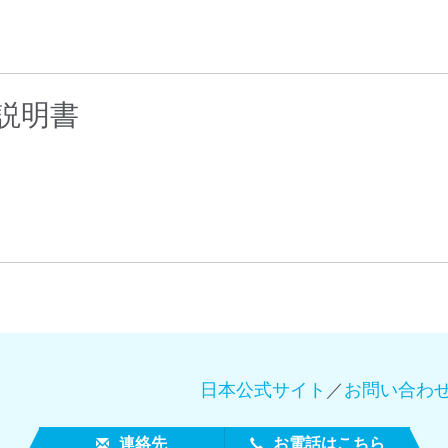
製紙業
建築基材
説明書
耐久消費財
日本公式サイト
／
お問い合わ
連絡先
お電話はこちら