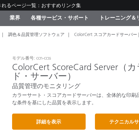
されるページ一覧：おすすめリンク集
業界
各種サービス・サポート
トレーニング＆
調色＆品質管理ソフトウェア
ColorCert スコアカードサーバー 
ゴリ別
・塗装
の流れ・サービス一覧
ーニング
生産終了製品：アップグ
ディスプレイメーカー＆
弊社へのお問い合わせ
X-Riteラーニングセンタ
ド製品を検索
ンターメーカー対象 OEM
リューション
キャンペーン
モデル番号: ccn-ccss
ColorCert ScoreCard S
機材貸出サービス（無料
ド・サーバー）
製品リスト（旧製品も含
消費者向け製品パッケー
ンド体験センター
品質管理のモニタリング
その他のリソース
スタイル
カラーサート・スコアカードサーバーは、全体的な印刷
な条件を基にした品質を表示します。
食品の測色
詳細を表示
テクニカルサ
ライフサイエンス
品メーカー
家庭電化製品