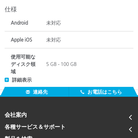
仕様
Android
未対応
Apple iOS
未対応
使用可能な
ディスク領
5 GB - 100 GB
域
詳細表示
FMC2、CIE ΔL*、Δa*、Δb*、ΔC*、ΔH*、
連絡先
お電話はこちら
色差
ΔE94、ΔE2000(l:c:h)、Δ反射率、ΔXYZ、Δ
色空間
CIE L*a*b*、CIE L*C*h*、Hunter Lab, CIE 
会社案内
各種サービス＆サポート
Android 装
置との互換
なし