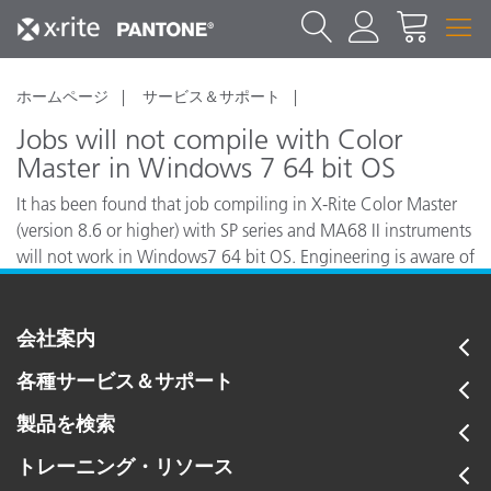
ホームページ
サービス＆サポート
Jobs will not compile with Color
Master in Windows 7 64 bit OS
It has been found that job compiling in X-Rite Color Master
(version 8.6 or higher) with SP series and MA68 II instruments
will not work in Windows7 64 bit OS. Engineering is aware of
this and will be be addressed in a later release of software.
会社案内
各種サービス＆サポート
製品を検索
トレーニング・リソース