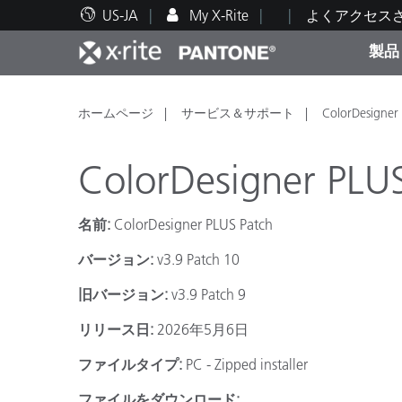
US-JA
My X-Rite
よくアクセス
製品
人気製品ランキング
印刷＆パッケージ印刷
テクニカルサポート
教育関連資料
カテ
塗料
修理
トレ
ホームページ
サービス＆サポート
ColorDesigner
ColorDesigner PLUS
名前:
ColorDesigner PLUS Patch
ブラ
バージョン:
v3.9 Patch 10
自動車
テキ
旧バージョン:
v3.9 Patch 9
リリース日:
2026年5月6日
ファイルタイプ:
PC - Zipped installer
化粧
ファイルをダウンロード: