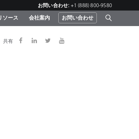
お問い合わせ:
+1 (888) 800-9580
リソース
会社案内
お問い合わせ
レー
プリ
ー
共有
 ソ
）
む）
ジ