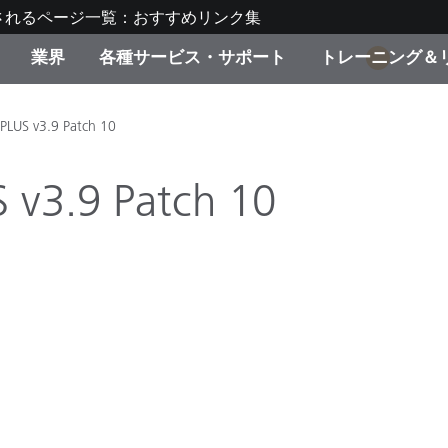
されるページ一覧：おすすめリンク集
業界
各種サービス・サポート
トレーニング＆
1
ゴリ別
・塗装
の流れ・サービス一覧
ーニング
生産終了製品：アップグ
ディスプレイメーカー＆
弊社へのお問い合わせ
X-Riteラーニングセンタ
 PLUS v3.9 Patch 10
ド製品を検索
ンターメーカー対象 OEM
リューション
 v3.9 Patch 10
キャンペーン
機材貸出サービス（無料
製品リスト（旧製品も含
消費者向け製品パッケー
ンド体験センター
その他のリソース
スタイル
食品の測色
ライフサイエンス
品メーカー
家庭電化製品