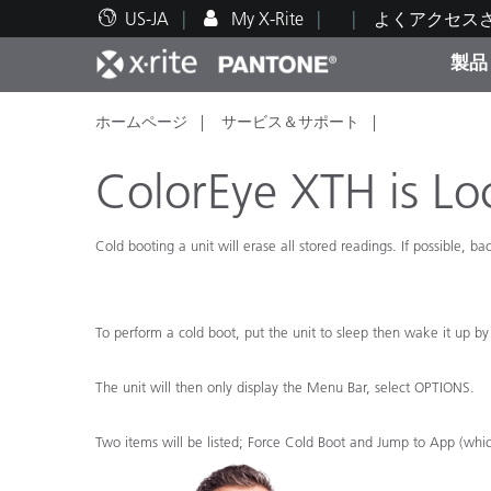
US-JA
My X-Rite
よくアクセス
製品
ホームページ
サービス＆サポート
人気製品ランキング
印刷＆パッケージ印刷
テクニカルサポート
教育関連資料
カテ
塗料
修理
トレ
ColorEye XTH is Lo
Cold booting a unit will erase all stored readings. If possible, b
ブラ
自動車
テキ
To perform a cold boot, put the unit to sleep then wake it up by
The unit will then only display the Menu Bar, select OPTIONS.
Two items will be listed; Force Cold Boot and Jump to App (which 
化粧