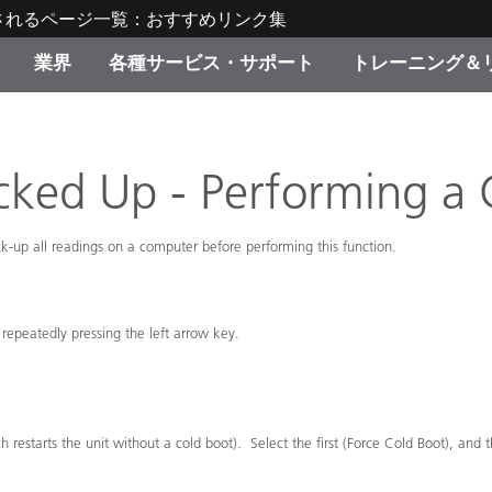
されるページ一覧：おすすめリンク集
業界
各種サービス・サポート
トレーニング＆
ゴリ別
・塗装
の流れ・サービス一覧
ーニング
生産終了製品：アップグ
ディスプレイメーカー＆
弊社へのお問い合わせ
X-Riteラーニングセンタ
ド製品を検索
ンターメーカー対象 OEM
cked Up - Performing a 
リューション
キャンペーン
ack-up all readings on a computer before performing this function.
機材貸出サービス（無料
製品リスト（旧製品も含
消費者向け製品パッケー
ンド体験センター
その他のリソース
スタイル
 repeatedly pressing the left arrow key.
食品の測色
ライフサイエンス
restarts the unit without a cold boot). Select the first (Force Cold Boot), and th
品メーカー
家庭電化製品