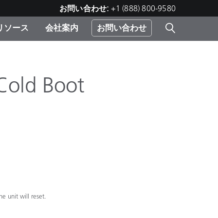
お問い合わせ:
+1 (888) 800-9580
リソース
会社案内
お問い合わせ
レー
プリ
ー
 ソ
Cold Boot
）
む）
ジ
e unit will reset.