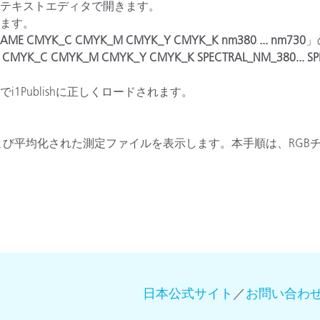
をテキストエディタで開きます。
きます。
製紙業
NAME CMYK_C CMYK_M CMYK_Y CMYK_K nm380 ... nm730
」
 CMYK_C CMYK_M CMYK_Y CMYK_K SPECTRAL_NM_380... S
建築基材
耐久消費財
1Publishに正しくロードされます。
よび平均化された測定ファイルを表示します。本手順は、RGB
日本公式サイト
／
お問い合わ