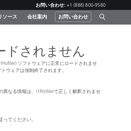
お問い合わせ:
+1 (888) 800-9580
リソース
会社案内
お問い合わせ
レー
プリ
ー
 ソ
くロードされません
 (i1Profiler) ソフトウェアに正常にロードされませ
）
ソフトウェアは強制終了されます。
む）
ジ
情報は、i1Profilerで正しく解釈されませ
従ってください。