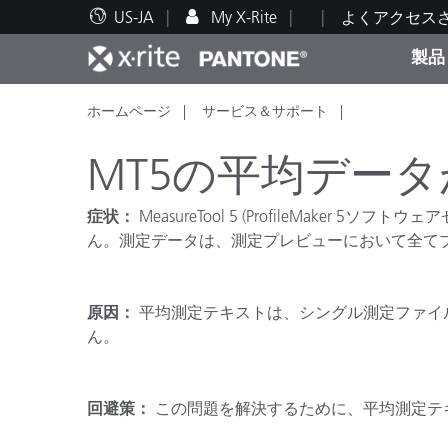
US-JA
My X-Rite
よくアクセス
製品
ホームページ
サービス＆サポート
人気製品ランキング
印刷＆パッケージ印刷
テクニカルサポート
教育関連資料
カテ
塗料
修理
トレ
MT5の平均データが
症状：
MeasureTool 5 (ProfileMaker 
ん。測定データは、測定プレビューにおいて全てブラ
ブラ
自動車
テキ
原因：
平均測定テキストは、シングル測定ファイルと
ん。
回避策：
この問題を解決するために、平均測定テ
化粧