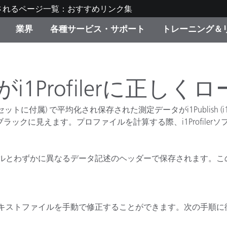
されるページ一覧：おすすめリンク集
業界
各種サービス・サポート
トレーニング＆
ゴリ別
・塗装
の流れ・サービス一覧
ーニング
生産終了製品：アップグ
ディスプレイメーカー＆
弊社へのお問い合わせ
X-Riteラーニングセンタ
ド製品を検索
ンターメーカー対象 OEM
i1Profilerに正し
リューション
キャンペーン
5ソフトウェアセットに付属) で平均化され保存された測定データがi1Publish
機材貸出サービス（無料
ックに見えます。プロファイルを計算する際、i1Profiler
製品リスト（旧製品も含
消費者向け製品パッケー
ンド体験センター
その他のリソース
スタイル
わずかに異なるデータ記述のヘッダーで保存されます。この異なる
食品の測色
ライフサイエンス
キストファイルを手動で修正することができます。次の手順に
品メーカー
家庭電化製品