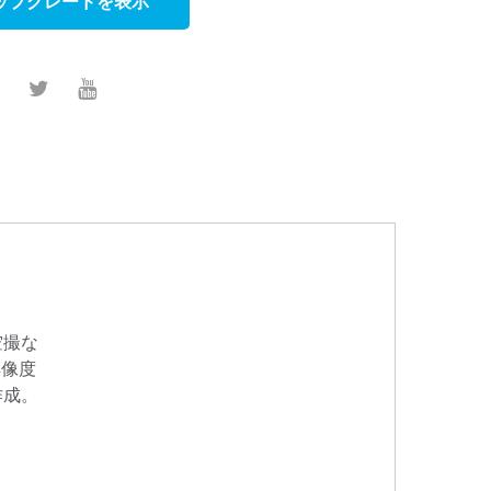
ップグレードを表示
空撮な
解像度
作成。