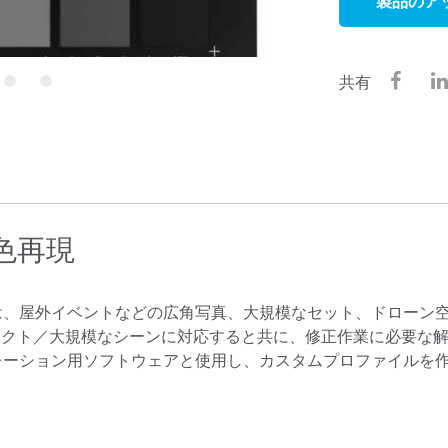
製品のア
製紙業
建築基材
共有
4
5
耐久消費財
色再現
ージョンは、屋外イベントなどの広角写真、大規模なセット、ドローン
ェクト／大規模なシーンに対応すると共に、修正作業に必要な
キャリブレーション用ソフトウェアと使用し、カスタムプロファイルを