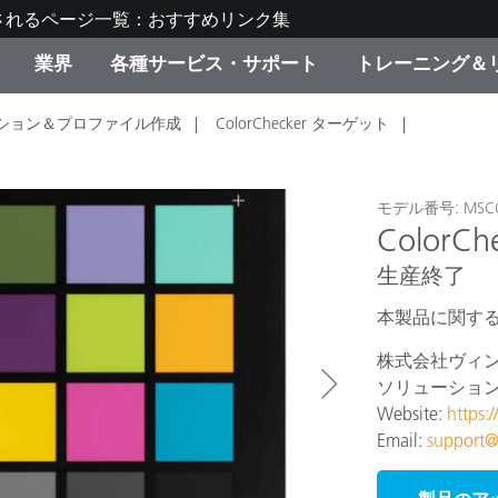
されるページ一覧：おすすめリンク集
業界
各種サービス・サポート
トレーニング＆
ション＆プロファイル作成
ColorChecker ターゲット
ゴリ別
・塗装
の流れ・サービス一覧
ーニング
生産終了製品：アップグ
ディスプレイメーカー＆
弊社へのお問い合わせ
X-Riteラーニングセンタ
ド製品を検索
ンターメーカー対象 OEM
リューション
キャンペーン
モデル番号: MSCC
Color
機材貸出サービス（無料
生産終了
製品リスト（旧製品も含
消費者向け製品パッケー
ンド体験センター
本製品に関す
その他のリソース
スタイル
株式会社ヴィ
ソリューショ
食品の測色
Website:
https:
Email:
support@
ライフサイエンス
品メーカー
家庭電化製品