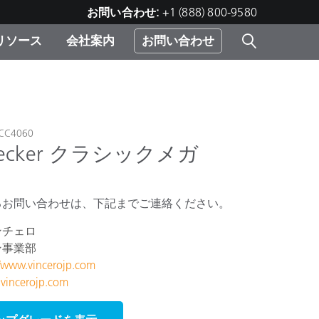
お問い合わせ:
+1 (888) 800-9580
リソース
会社案内
お問い合わせ
レー
プリ
ー
 ソ
C4060
Checker クラシックメガ
）
む）
ジ
るお問い合わせは、下記までご連絡ください。
ンチェロ
ン事業部
//www.vincerojp.com
vincerojp.com