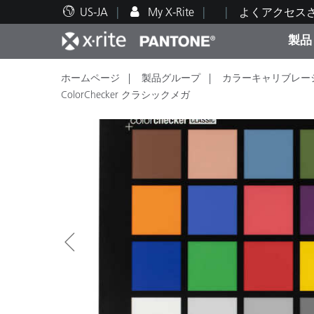
US-JA
My X-Rite
よくアクセス
製品
ホームページ
製品グループ
カラーキャリブレー
人気製品ランキング
印刷＆パッケージ印刷
テクニカルサポート
教育関連資料
カテ
塗料
修理
トレ
ColorChecker クラシックメガ
ブラ
自動車
テキ
化粧