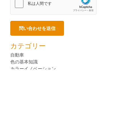
カテゴリー
自動車
色の基本知識
カラーイノベーション
消費者向けパ ッケージ 商品
デザイン
装置の使用法
人気のブログ
塗料・塗装
プラスチック
印刷＆パッケージ印刷
リモート・カラーマネージメント