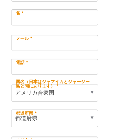
名 *
メール *
電話 *
国名（日本はジャマイカとジャージー
島と間にあります） *
都道府県 *