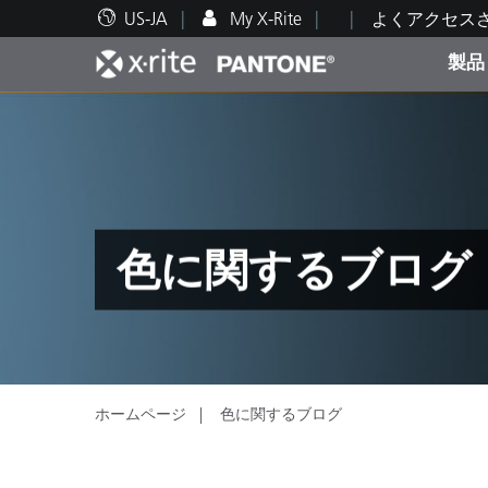
US-JA
My X-Rite
よくアクセス
製品
人気製品ランキング
印刷＆パッケージ印刷
テクニカルサポート
教育関連資料
カテ
塗料
修理
トレ
色に関するブログ
ブラ
自動車
テキ
ホームページ
色に関するブログ
化粧