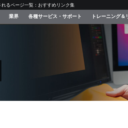
されるページ一覧：おすすめリンク集
業界
各種サービス・サポート
トレーニング＆
ゴリ別
・塗装
の流れ・サービス一覧
ーニング
生産終了製品：アップグ
ディスプレイメーカー＆
弊社へのお問い合わせ
X-Riteラーニングセンタ
ド製品を検索
ンターメーカー対象 OEM
リューション
キャンペーン
機材貸出サービス（無料
製品リスト（旧製品も含
消費者向け製品パッケー
ンド体験センター
その他のリソース
スタイル
食品の測色
ライフサイエンス
品メーカー
家庭電化製品