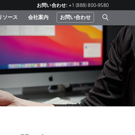
お問い合わせ:
+1 (888) 800-9580
リソース
会社案内
お問い合わせ
レー
プリ
ー
 ソ
）
む）
ジ