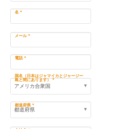
名 *
メール *
電話 *
国名（日本はジャマイカとジャージー
島と間にあります） *
都道府県 *