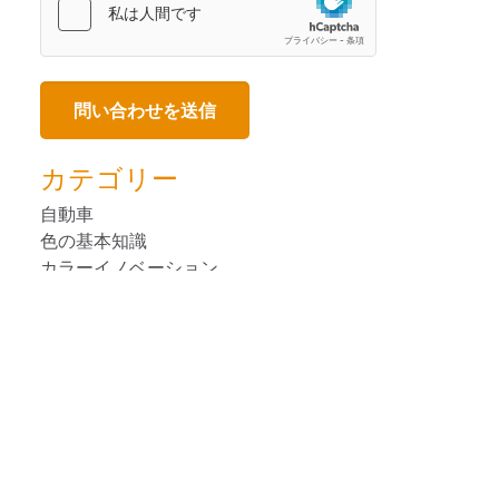
カテゴリー
自動車
色の基本知識
カラーイノベーション
消費者向けパ ッケージ 商品
デザイン
装置の使用法
人気のブログ
塗料・塗装
プラスチック
印刷＆パッケージ印刷
リモート・カラーマネージメント