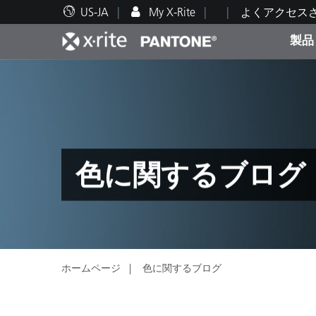
US-JA
My X-Rite
よくアクセス
製品
人気製品ランキング
印刷＆パッケージ印刷
テクニカルサポート
教育関連資料
カテ
塗料
修理
トレ
色に関するブログ
ブラ
自動車
テキ
ホームページ
色に関するブログ
化粧