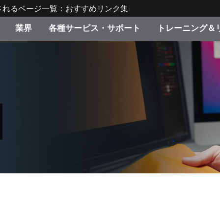
されるページ一覧：おすすめリンク集
業界
各種サービス・サポート
トレーニング＆
ゴリ別
・塗装
の流れ・サービス一覧
ーニング
生産終了製品：アップグ
ディスプレイメーカー＆
弊社へのお問い合わせ
X-Riteラーニングセンタ
ド製品を検索
ンターメーカー対象 OEM
リューション
キャンペーン
機材貸出サービス（無料
製品リスト（旧製品も含
消費者向け製品パッケー
ンド体験センター
その他のリソース
スタイル
食品の測色
ライフサイエンス
品メーカー
家庭電化製品