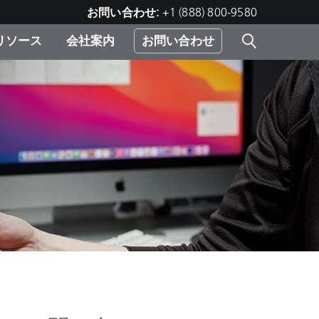
お問い合わせ:
+1 (888) 800-9580
リソース
会社案内
お問い合わせ
レー
プリ
ー
 ソ
）
む）
ジ