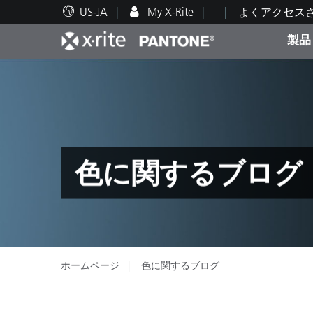
US-JA
My X-Rite
よくアクセス
製品
人気製品ランキング
印刷＆パッケージ印刷
テクニカルサポート
教育関連資料
カテ
塗料
修理
トレ
色に関するブログ
ブラ
自動車
テキ
ホームページ
色に関するブログ
化粧