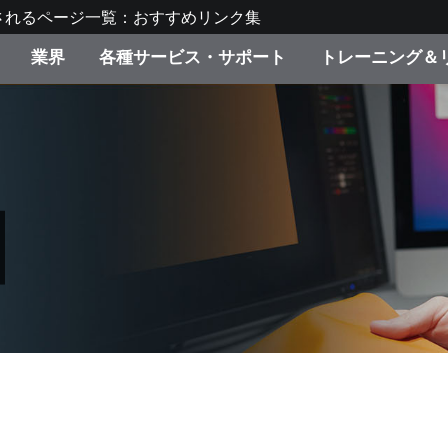
されるページ一覧：おすすめリンク集
業界
各種サービス・サポート
トレーニング＆
ゴリ別
・塗装
の流れ・サービス一覧
ーニング
生産終了製品：アップグ
ディスプレイメーカー＆
弊社へのお問い合わせ
X-Riteラーニングセンタ
ド製品を検索
ンターメーカー対象 OEM
リューション
キャンペーン
機材貸出サービス（無料
製品リスト（旧製品も含
消費者向け製品パッケー
ンド体験センター
その他のリソース
スタイル
食品の測色
ライフサイエンス
品メーカー
家庭電化製品