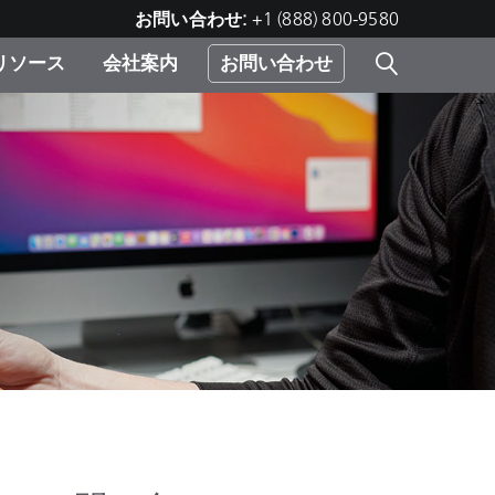
お問い合わせ:
+1 (888) 800-9580
リソース
会社案内
お問い合わせ
レー
プリ
ー
 ソ
）
む）
ジ