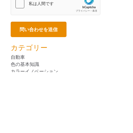
カテゴリー
自動車
色の基本知識
カラーイノベーション
消費者向けパ ッケージ 商品
デザイン
装置の使用法
人気のブログ
塗料・塗装
プラスチック
印刷＆パッケージ印刷
リモート・カラーマネージメント