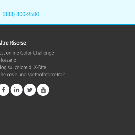
.
(888) 800-9580
ltre Risorse
est online Color Challenge
lossario
log sul colore di X-Rite
he cos’è uno spettrofotometro?