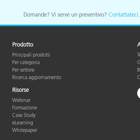
Carta
Domande? Vi serve un preventivo?
Contattateci
Materiali per l’edilizia
Beni Durevoli
Prodotto
A
Principali prodotti
T
Per categoria
G
Per settore
B
Ricerca aggiornamento
C
Risorse
Webinar
Formazione
Case Study
eLearning
Whitepaper