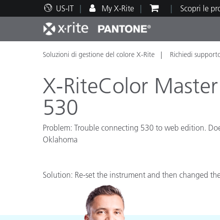
US-IT
My X-Rite
Scopri le p
Soluzioni di gestione del colore X-Rite
Richiedi support
Principali prodotti
Stampa e Packaging
Supporto tecnico
Risorse didattiche
Categ
Vernic
Assis
Form
X-RiteColor Master
530
Problem: Trouble connecting 530 to web edition. Does 
Brand
Oklahoma
Automotive
Tessil
Solution: Re-set the instrument and then changed th
Produ