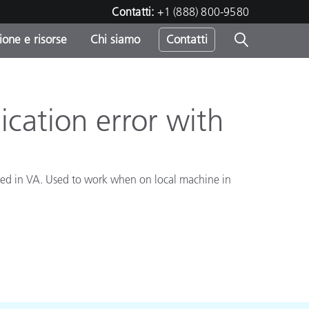
Contatti:
+1 (888) 800-9580
one e risorse
Chi siamo
Contatti
-
o
cation error with
alled in VA. Used to work when on local machine in
sumo