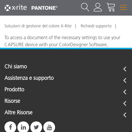
Soluzioni di gestione del colore X-Rite
Richiedi supporto
To access a document of the necessary settings to use your
CAPSURE device with your ColorDesigner Software,
click
HERE
Chi siamo
Assistenza e supporto
Prodotto
Risorse
Altre Risorse