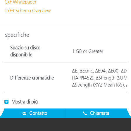
CxF Whitepaper
CxF3 Schema Overview
Specifiche
Spazio su disco
1 GB or Greater
disponibile
∆E, ΔEcmc, ΔE94, ΔE00, ΔDens
Differenze cromatiche
(TAPPI452), ΔStrength (SUM),
ΔStrength (XYZ Mean K/S), ∆
Spazi cromatici
CIE L*a*b*, CIE L*C*h*(ab), 
Mostra di più
Contatto
Chiamata
Opzioni di configurazione
Manager, Pressroom, Inkroo