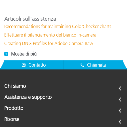
Articoli sull’assistenza
Recommendations for maintaining ColorChecker charts
Effettuare il bilanciamento del bianco in-camera.
Creating DNG Profiles for Adobe Camera Raw
Mostra di più
Contatto
Chiamata
Chi siamo
Assistenza e supporto
Prodotto
Risorse