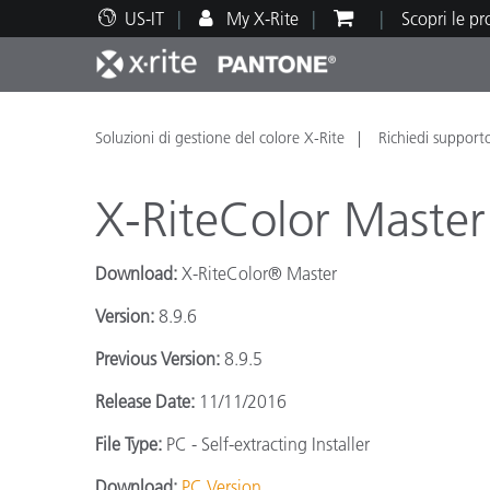
US-IT
My X-Rite
Scopri le p
Principali prodotti
Stampa e Packaging
Supporto tecnico
Risorse didattiche
Categ
Vernic
Assis
Form
Soluzioni di gestione del colore X-Rite
Richiedi support
X-RiteColor Master
Download:
X-RiteColor® Master
Brand
Version:
8.9.6
Automotive
Tessil
Previous Version:
8.9.5
Release Date:
11/11/2016
File Type:
PC - Self-extracting Installer
Produ
Download:
PC Version