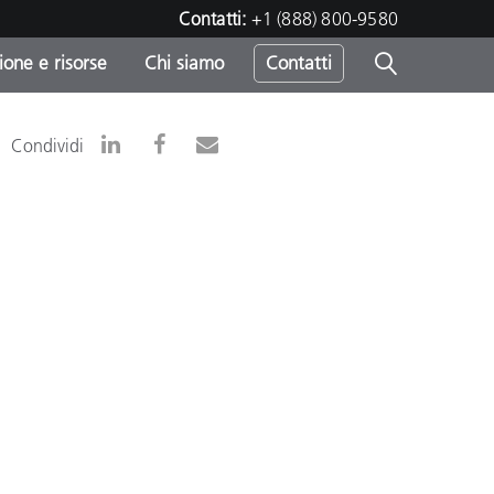
Contatti:
+1 (888) 800-9580
one e risorse
Chi siamo
Contatti
-
Condividi
o
sumo