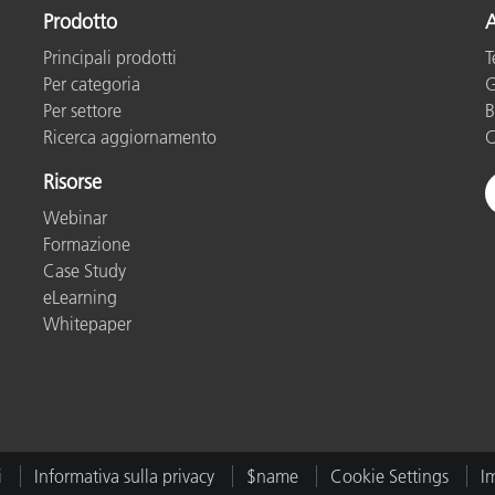
Prodotto
A
Principali prodotti
T
Per categoria
G
Per settore
B
Ricerca aggiornamento
C
Risorse
Webinar
Formazione
Case Study
eLearning
Whitepaper
i
Informativa sulla privacy
$name
Cookie Settings
I