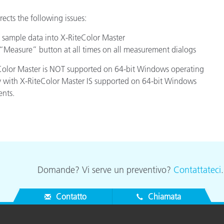
rects the following issues:
Carta
 sample data into X-RiteColor Master
Materiali per l’edilizia
Measure” button at all times on all measurement dialogs
Beni Durevoli
teColor Master is NOT supported on 64-bit Windows operating
ty with X-RiteColor Master IS supported on 64-bit Windows
ents.
Domande? Vi serve un preventivo?
Contattateci
Contatto
Chiamata