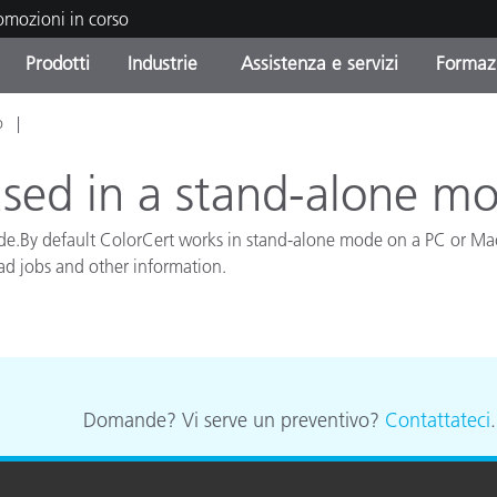
romozioni in corso
Prodotti
Industrie
Assistenza e servizi
Formazi
o
orie di Prodotto
i e Rivestimenti
tenza e manutenzione
azione
Prodotti fuori produzione 
OEM Display & Printer
Contatta il nostro team
Consulenze e audit
Trova il tuo aggiornament
Manufacturers
sed in a stand-alone m
Promozioni in corso
e.By default ColorCert works in stand-alone mode on a PC or Mac 
Online Store
Prodotti di Consumo
d jobs and other information.
Le più scaricate
Confezionati
 Experience Center
Altre risorse
e
Food Color Measurement
Domande? Vi serve un preventivo?
Contattateci
Biofarmaceutica
ttori di Cosmetici
Elettronica di Largo Con