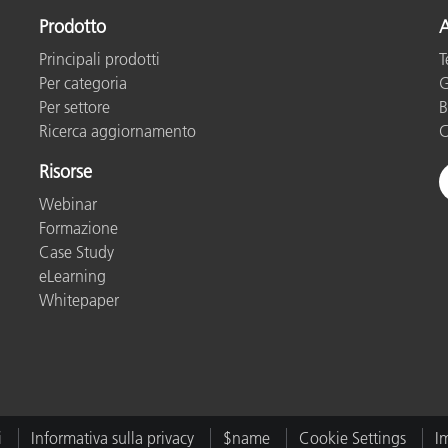
Prodotto
A
Carta
Principali prodotti
T
Materiali per l’edilizia
Per categoria
G
Per settore
B
Beni Durevoli
Ricerca aggiornamento
C
Risorse
Webinar
Formazione
Case Study
eLearning
Whitepaper
i
Informativa sulla privacy
$name
Cookie Settings
I