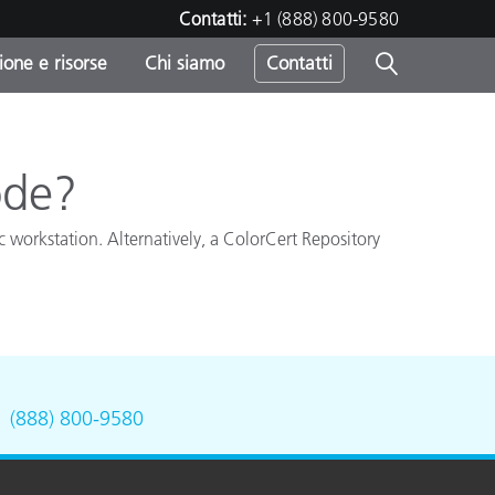
Contatti:
+1 (888) 800-9580
one e risorse
Chi siamo
Contatti
-
o
ode?
workstation. Alternatively, a ColorCert Repository
.
(888) 800-9580
sumo