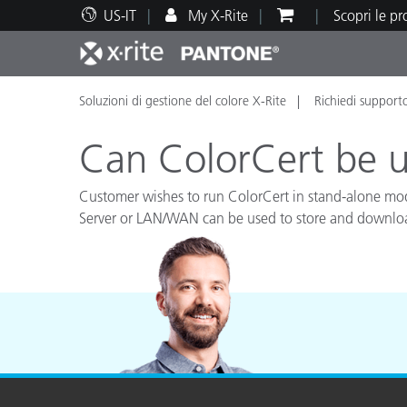
US-IT
My X-Rite
Scopri le p
Soluzioni di gestione del colore X-Rite
Richiedi support
Principali prodotti
Stampa e Packaging
Supporto tecnico
Risorse didattiche
Categ
Vernic
Assis
Form
Can ColorCert be u
Customer wishes to run ColorCert in stand-alone mod
Server or LAN/WAN can be used to store and downloa
Brand
Automotive
Tessil
Produ