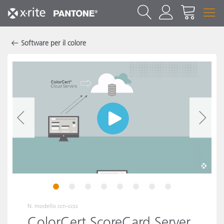
Software per il colore
1
2
3
4
5
6
7
8
N. modello
ccn-ccss
ColorCert ScoreCard Server