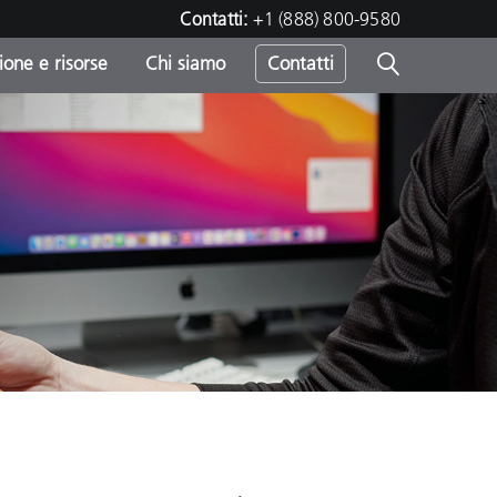
Contatti:
+1 (888) 800-9580
one e risorse
Chi siamo
Contatti
-
o
sumo