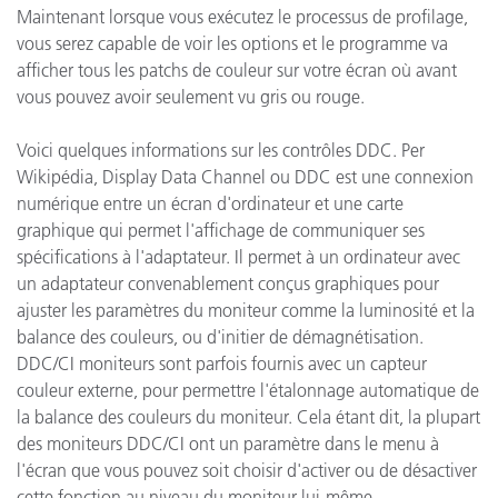
Maintenant
lorsque vous exécutez
le processus
de profilage
,
vous serez
capable de voir
les options
et le programme va
afficher tous
les patchs
de couleur sur
votre écran
où avant
vous pouvez avoir
seulement vu
gris ou rouge
.
Voici quelques informations
sur les contrôles
DDC
. Per
Wikipédia, Display Data Channel ou DDC
est une connexion
numérique
entre un
écran d'ordinateur et
une carte
graphique qui
permet l'affichage
de communiquer
ses
spécifications
à l'adaptateur
.
Il
permet à un ordinateur
avec
un adaptateur
convenablement conçus
graphiques
pour
ajuster
les paramètres du moniteur
comme la luminosité et
la
balance des couleurs
,
ou d'initier
de démagnétisation
.
DDC/CI
moniteurs sont
parfois fournis
avec un capteur
couleur externe
,
pour permettre
l'étalonnage
automatique de
la balance des couleurs
du moniteur
.
Cela étant dit
,
la plupart
des moniteurs
DDC/CI
ont
un paramètre dans le
menu à
l'écran
que vous pouvez soit
choisir d'
activer ou de désactiver
cette fonction
au niveau du
moniteur lui-même
.