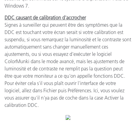
Windows
7
.
DDC
causant
de calibration
d'accrocher
Signes à surveiller
qui peuvent
être des symptômes
que la
DDC est
touchant
votre écran
serait si
votre calibration
est
suspendu
,
si vous remarquez
la luminosité
et le contraste
sont
automatiquement sans
changer
manuellement
ces
ajustements
,
ou si vous
essayez d'exécuter
le logiciel
ColorMunki
dans le
mode avancé
, mais
les ajustements
de
luminosité et de
contraste
ne
remplit pas
la question
peut
être
que votre moniteur
a ce qu'on appelle
fonctions
DDC
.
Pour éviter cela
s'il vous plaît
ouvrir l'interface
de votre
logiciel
,
allez dans Fichier
puis Préférences
.
Ici, vous
voulez
vous assurer
qu'il
n'ya pas de
coche dans
la case Activer la
calibration
DDC
.