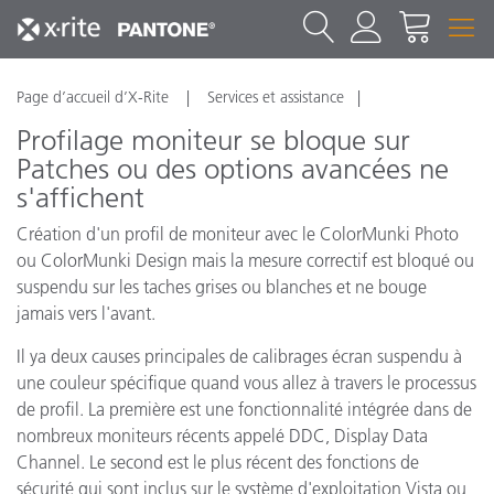
Page d’accueil d’X-Rite
Services et assistance
Profilage moniteur se bloque sur
Patches ou des options avancées ne
s'affichent
Création d'un
profil de moniteur
avec le
ColorMunki Photo
ou
ColorMunki Design
mais la mesure
correctif
est bloqué
ou
suspendu
sur les
taches grises
ou blanches
et
ne bouge
jamais
vers l'avant.
Il ya deux
causes principales de
calibrages
écran
suspendu à
une couleur spécifique
quand vous allez
à travers le
processus
de profil
.
La première est
une
fonctionnalité intégrée dans
de
nombreux
moniteurs récents
appelé
DDC
, Display Data
Channel.
Le second est le
plus récent
des fonctions de
sécurité
qui sont inclus
sur le système
d'exploitation
Vista ou