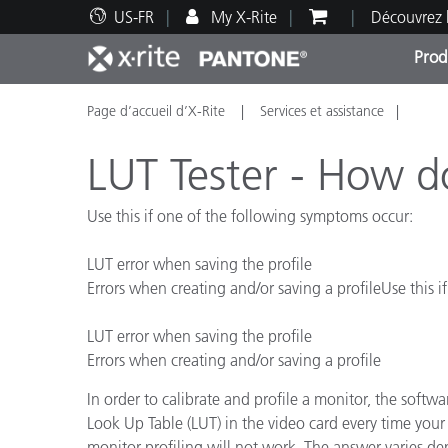
US-FR
My X-Rite
Découvrez 
Prod
Page d’accueil d’X-Rite
Services et assistance
Top Produits
Impression et Emballage
Assistance technique
Ressources éducatives
Catég
Peint
Servi
Forma
LUT Tester - How d
Use this if one of the following symptoms occur:
LUT error when saving the profile
Brand
Errors when creating and/or saving a profileUse this 
Automobile
Textil
LUT error when saving the profile
Errors when creating and/or saving a profile
In order to calibrate and profile a monitor, the soft
Look Up Table (LUT) in the video card every time your 
Fabri
monitor profiling will not work. The answer varies d