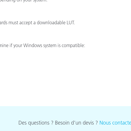
étiques
Papier
cards must accept a downloadable LUT.
Matériaux de Constructio
Biens Durables
mine if your Windows system is compatible:
Des questions ? Besoin d’un devis ?
Nous contacte