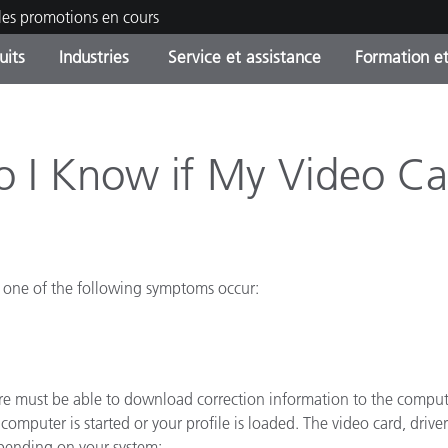
les promotions en cours
uits
Industries
Service et assistance
Formation et
ories de produits
ures et Revêtements
ce et maintenance
tion
Produits arrêtes - Trouvez
OEM Display & Printer
Contactez notre équipe
Consultations et audits
votre mise à niveau
Manufacturers
o I Know if My Video Ca
Promotions et Ventes Flas
Online Store
Biens de Consommation
Meilleurs téléchargement
Emballés
 Experience Center
if one of the following symptoms occur:
Autres ressources
e
Food Color Measurement
ware must be able to download correction information to the compute
Industrie Pharmaceutique
computer is started or your profile is loaded. The video card, driv
Électronique Grand Public
cants de Produits
epending on your system: