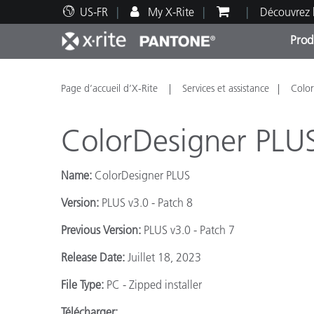
US-FR
My X-Rite
Découvrez 
Prod
Top Produits
Impression et Emballage
Assistance technique
Ressources éducatives
Catég
Peint
Servi
Forma
Page d’accueil d’X-Rite
Services et assistance
Color
ColorDesigner PLUS
Name:
ColorDesigner PLUS
Brand
Version:
PLUS v3.0 - Patch 8
Automobile
Textil
Previous Version:
PLUS v3.0 - Patch 7
Release Date:
Juillet 18, 2023
File Type:
PC - Zipped installer
Fabri
Télécharger: