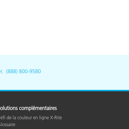
n
r
.
(888) 800-9580
olutions complémentaires
éfi de la couleur en ligne X-Rite
lossaire