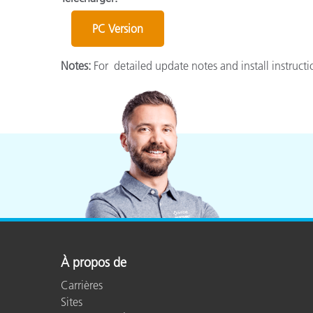
Cosm
Plastiques
PC Version
Notes:
For detailed update notes and install instruct
À propos de
Carrières
Sites