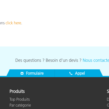
étiques
Papier
Matériaux de Constructio
ions
click here
.
Biens Durables
Des questions ? Besoin d’un devis ?
Nous contacte
Formulaire
Appel
Produits
S
Top Produits
D
Par catégorie
G