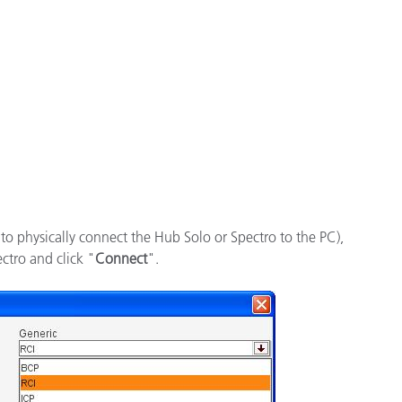
étiques
Papier
Matériaux de Constructio
Biens Durables
to physically connect the Hub Solo or Spectro to the PC),
ctro and click "
Connect
".