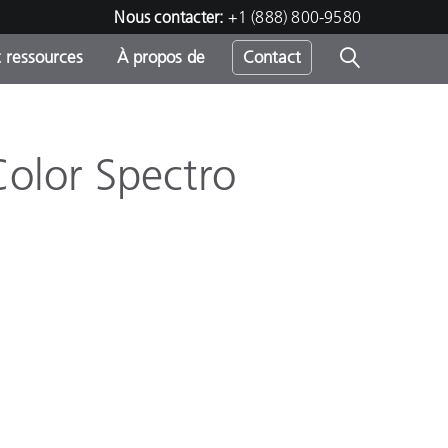
Nous contacter:
+1 (888) 800-9580
 ressources
À propos de
Contact
Color Spectro
h
s