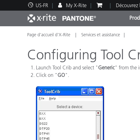
US-FR
My X-Rite
Découvrez 
Prod
Page d’accueil d’X-Rite
Services et assistance
Top Produits
Impression et Emballage
Assistance technique
Ressources éducatives
Catég
Peint
Servi
Forma
Configuring Tool Cr
Launch Tool Crib and select "
Generic
" from the i
Click on "
GO
".
Brand
Automobile
Textil
Fabri