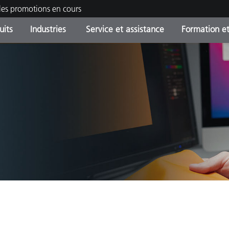
les promotions en cours
uits
Industries
Service et assistance
Formation et
ories de produits
ures et Revêtements
ce et maintenance
tion
Produits arrêtes - Trouvez
OEM Display & Printer
Contactez notre équipe
Consultations et audits
votre mise à niveau
Manufacturers
Promotions et Ventes Flas
Online Store
Biens de Consommation
Meilleurs téléchargement
Emballés
 Experience Center
Autres ressources
e
Food Color Measurement
Industrie Pharmaceutique
Électronique Grand Public
cants de Produits