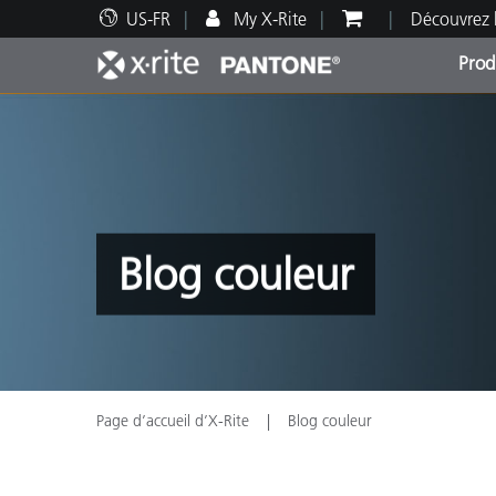
US-FR
My X-Rite
Découvrez 
Prod
Top Produits
Impression et Emballage
Assistance technique
Ressources éducatives
Catég
Peint
Servi
Forma
Blog couleur
Brand
Automobile
Textil
Page d’accueil d’X-Rite
Blog couleur
Fabri