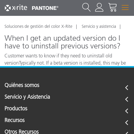
Soluciones de gestión del color X-Rite
Servicio y asistencia
When I get an updated version do I
have to uninstall previous versions?
Customer wants to know if they need to uninstall old
versionTypically not. If a beta version is installed, this may be
required.
Quiénes somos
Servicio y Asistencia
Productos
Recursos
Otros Recursos